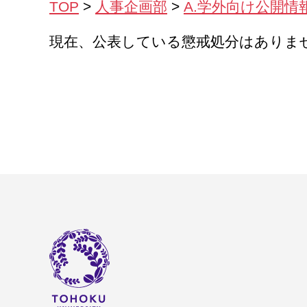
TOP
>
人事企画部
>
A.学外向け公開情
現在、公表している懲戒処分はありま