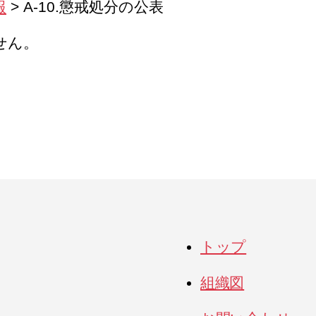
報
>
A-10.懲戒処分の公表
せん。
トップ
組織図