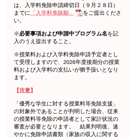
は、入学料免除申請締切日（９月２８日）
までに
「入学料免除願」
をご提出くださ
い。
※
必要事項および申請中プログラム名
を記
入のうえ提出すること。
※授業料および入学料免除申請予定者とし
て受理しますので、2026年度後期分の授業
料および入学料の支払いが猶予扱いとなり
ます。
【注意】
「優秀な学生に対する授業料等免除支援」
の対象外であることが判明した場合、従来
の授業料等免除の申請者として家計状況の
審査が必要となります。 結果判明後、速
やかに免除申請書類（家族の収入に関する